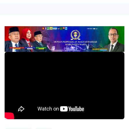
By
Raushan
Design
With
Shroff
Templates