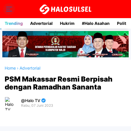
Trending
Advertorial
Hukrim
#Halo Asahan
Politik
Home
›
Advertorial
PSM Makassar Resmi Berpisah
dengan Ramadhan Sananta
Halo TV
Rabu, 07 Juni 2023
Premium
By
Raushan