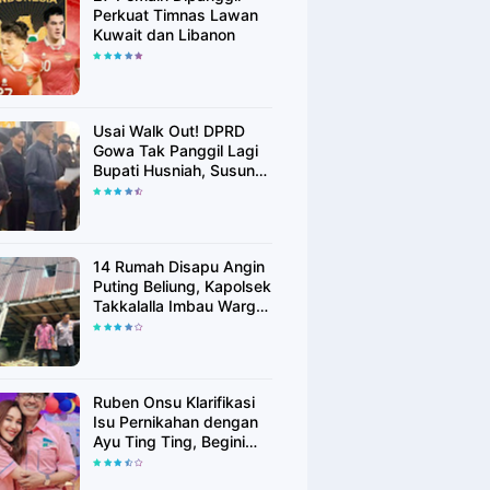
Perkuat Timnas Lawan
Kuwait dan Libanon
Usai Walk Out! DPRD
Gowa Tak Panggil Lagi
Bupati Husniah, Susun
Rekomendasi Hak
Angket
14 Rumah Disapu Angin
Puting Beliung, Kapolsek
Takkalalla Imbau Warga
Waspada Cuaca
Ekstrem
Ruben Onsu Klarifikasi
Isu Pernikahan dengan
Ayu Ting Ting, Begini
Faktanya