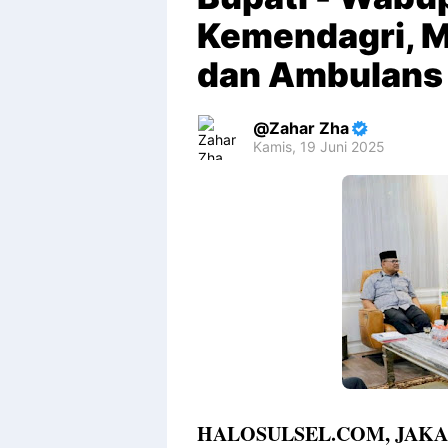
Kemendagri, M
dan Ambulans
Zahar Zha
Kamis, 19 Juni 2025
Premium
By
Raushan
Design
With
Shroff
Templates
HALOSULSEL.COM, JAKA