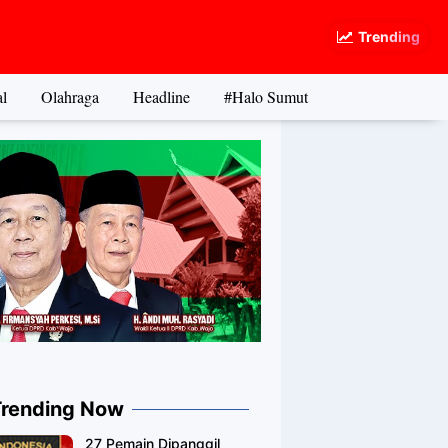
Trending
l
Olahraga
Headline
#Halo Sumut
Trending Now
27 Pemain Dipanggil