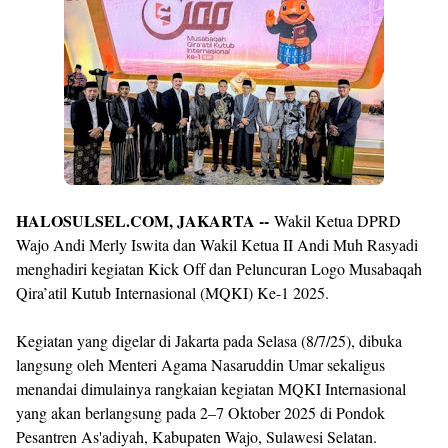
By
Raushan
Design
With
Shroff
Templates
HALOSULSEL.COM, JAKARTA --
Wakil Ketua DPRD
Wajo Andi Merly Iswita dan Wakil Ketua II Andi Muh Rasyadi
menghadiri kegiatan Kick Off dan Peluncuran Logo Musabaqah
Qira’atil Kutub Internasional (MQKI) Ke-1 2025.
Kegiatan yang digelar di Jakarta pada Selasa (8/7/25), dibuka
langsung oleh Menteri Agama Nasaruddin Umar sekaligus
menandai dimulainya rangkaian kegiatan MQKI Internasional
yang akan berlangsung pada 2–7 Oktober 2025 di Pondok
Pesantren As'adiyah, Kabupaten Wajo, Sulawesi Selatan.