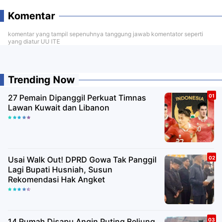
Komentar
komentar yang tampil sepenuhnya tanggung jawab komentator seperti
yang diatur UU ITE
Trending Now
27 Pemain Dipanggil Perkuat Timnas
Lawan Kuwait dan Libanon
Usai Walk Out! DPRD Gowa Tak Panggil
Lagi Bupati Husniah, Susun
Rekomendasi Hak Angket
14 Rumah Disapu Angin Puting Beliung,