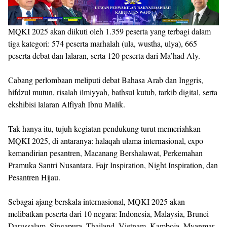
MQKI 2025 akan diikuti oleh 1.359 peserta yang terbagi dalam
tiga kategori: 574 peserta marhalah (ula, wustha, ulya), 665
peserta debat dan lalaran, serta 120 peserta dari Ma’had Aly.
Cabang perlombaan meliputi debat Bahasa Arab dan Inggris,
hifdzul mutun, risalah ilmiyyah, bathsul kutub, tarkib digital, serta
ekshibisi lalaran Alfiyah Ibnu Malik.
Tak hanya itu, tujuh kegiatan pendukung turut memeriahkan
MQKI 2025, di antaranya: halaqah ulama internasional, expo
kemandirian pesantren, Macanang Bershalawat, Perkemahan
Pramuka Santri Nusantara, Fajr Inspiration, Night Inspiration, dan
Pesantren Hijau.
Sebagai ajang berskala internasional, MQKI 2025 akan
melibatkan peserta dari 10 negara: Indonesia, Malaysia, Brunei
Darussalam, Singapura, Thailand, Vietnam, Kamboja, Myanmar,