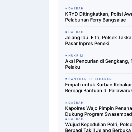
DAERAH
KRYD Ditingkatkan, Polisi A
Pelabuhan Ferry Bangsalae
DAERAH
Jelang Idul Fitri, Polsek Takk
Pasar Inpres Peneki
HUKRIM
Aksi Pencurian di Sengkang, 
Pelaku
BANTUAN KEBAKARAN
Empati untuk Korban Kebaka
Berbagi Bantuan di Pallawaru
DAERAH
Kapolres Wajo Pimpin Penana
Dukung Program Swasembada
DAERAH
Wujud Kepedulian Polri, Pols
Berbagi Takjil Jelang Berbuk