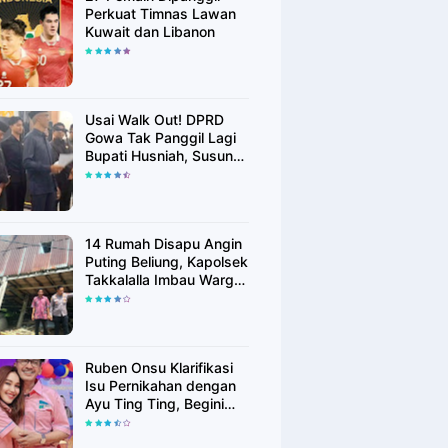
Perkuat Timnas Lawan
Kuwait dan Libanon
Usai Walk Out! DPRD
Gowa Tak Panggil Lagi
Bupati Husniah, Susun
Rekomendasi Hak
Angket
14 Rumah Disapu Angin
Puting Beliung, Kapolsek
Takkalalla Imbau Warga
Waspada Cuaca
Ekstrem
Ruben Onsu Klarifikasi
Isu Pernikahan dengan
Ayu Ting Ting, Begini
Faktanya