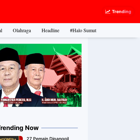
Trending
l
Olahraga
Headline
#Halo Sumut
Trending Now
27 Pemain Dipanggil