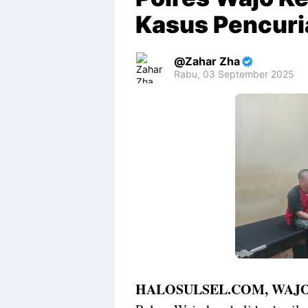
Kasus Pencuri
Zahar Zha
Rabu, 03 September 2025
Premium
By
Raushan
Design
With
Shroff
Templates
HALOSULSEL.COM, WAJO