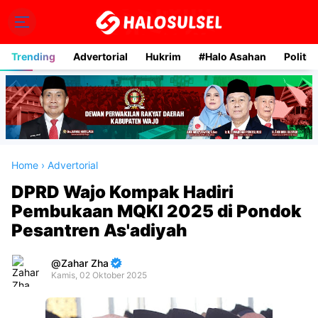
Trending
Advertorial
Hukrim
#Halo Asahan
Politik
Home
›
Advertorial
DPRD Wajo Kompak Hadiri
Pembukaan MQKI 2025 di Pondok
Pesantren As'adiyah
Zahar Zha
Kamis, 02 Oktober 2025
Premium