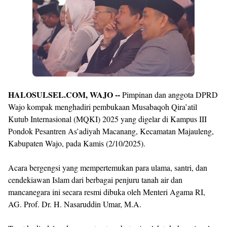
By
Raushan
Design
With
Shroff
Templates
HALOSULSEL.COM, WAJO --
Pimpinan dan anggota DPRD
Wajo kompak menghadiri pembukaan Musabaqoh Qira’atil
Kutub Internasional (MQKI) 2025 yang digelar di Kampus III
Pondok Pesantren As’adiyah Macanang, Kecamatan Majauleng,
Kabupaten Wajo, pada Kamis (2/10/2025).
Acara bergengsi yang mempertemukan para ulama, santri, dan
cendekiawan Islam dari berbagai penjuru tanah air dan
mancanegara ini secara resmi dibuka oleh Menteri Agama RI,
AG. Prof. Dr. H. Nasaruddin Umar, M.A.