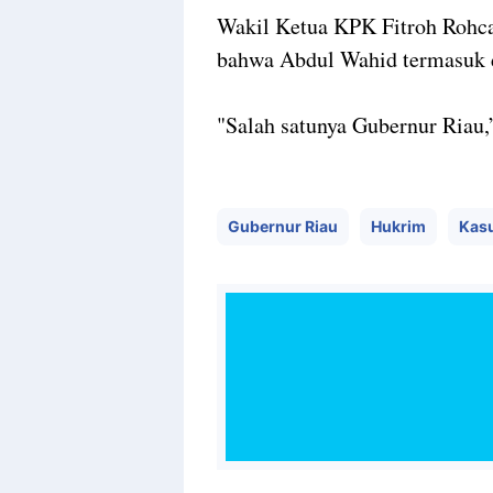
Barang bukti berupa uang tuna
“Tentunya ada sejumlah uang j
Wakil Ketua KPK Fitroh Rohc
bahwa Abdul Wahid termasuk d
"Salah satunya Gubernur Riau,”
Gubernur Riau
Hukrim
Kasu