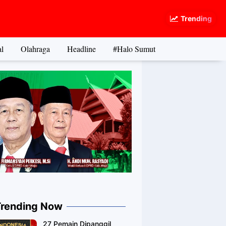
Trending
l
Olahraga
Headline
#Halo Sumut
Trending Now
27 Pemain Dipanggil