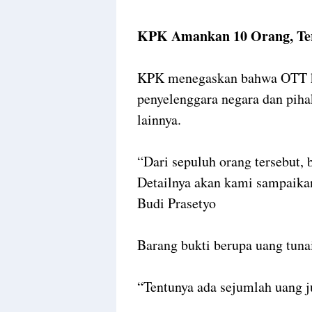
Namun perjalanan hidupnya ki
pelayanan publik, ia kini haru
sebagai bagian dari penelusura
Pemerintah Provinsi Riau.
KPK Amankan 10 Orang, Ter
KPK menegaskan bahwa OTT kal
penyelenggara negara dan piha
lainnya.
“Dari sepuluh orang tersebut,
Detailnya akan kami sampaikan
Budi Prasetyo