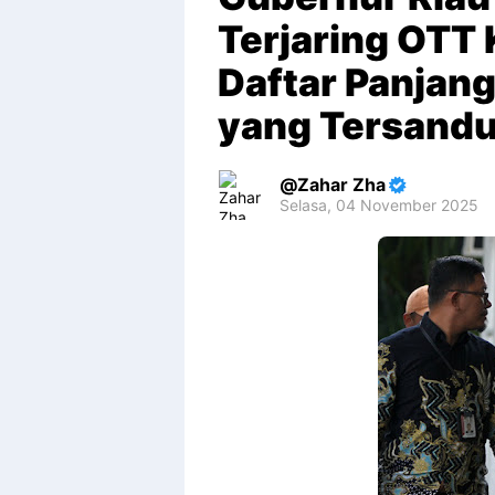
Terjaring OTT
Daftar Panjang
yang Tersandu
Zahar Zha
Selasa, 04 November 2025
Premium
By
Raushan
Design
With
Shroff
Templates