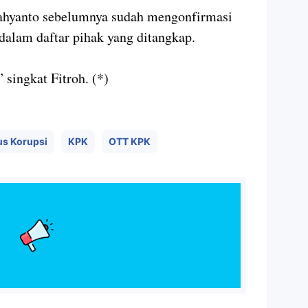
i juga turut diamankan.
uga. Nanti kami update kembali,” lanjutnya
ahyanto sebelumnya sudah mengonfirmasi
alam daftar pihak yang ditangkap.
 singkat Fitroh. (*)
s Korupsi
KPK
OTT KPK