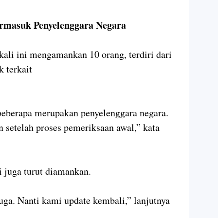
ni memasuki babak kelam. Dari ruang
s menjalani pemeriksaan intensif di KPK
n dugaan praktik korupsi di lingkungan
masuk Penyelenggara Negara
i ini mengamankan 10 orang, terdiri dari
k terkait
 beberapa merupakan penyelenggara negara.
 setelah proses pemeriksaan awal,” kata