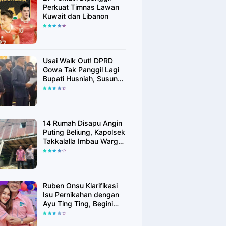
Perkuat Timnas Lawan
Kuwait dan Libanon
Usai Walk Out! DPRD
Gowa Tak Panggil Lagi
Bupati Husniah, Susun
Rekomendasi Hak
Angket
14 Rumah Disapu Angin
Puting Beliung, Kapolsek
Takkalalla Imbau Warga
Waspada Cuaca
Ekstrem
Ruben Onsu Klarifikasi
Isu Pernikahan dengan
Ayu Ting Ting, Begini
Faktanya