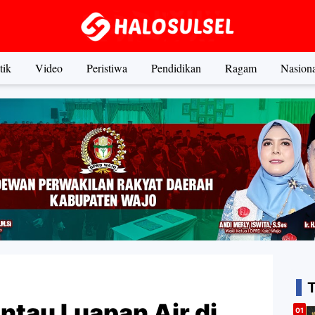
tik
Video
Peristiwa
Pendidikan
Ragam
Nasiona
ntau Luapan Air di