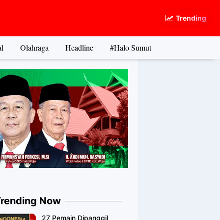
Trending
l
Olahraga
Headline
#Halo Sumut
Trending Now
27 Pemain Dipanggil