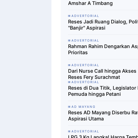
Amshar A Timbang
ADVERTORIAL
Reses Jadi Ruang Dialog, Pol
"Banjir" Aspirasi
ADVERTORIAL
Rahman Rahim Dengarkan Aspi
Prioritas
ADVERTORIAL
Dari Nurse Call hingga Akses
Reses Fery Surachmat
ADVERTORIAL
Reses di Dua Titik, Legislat
Pemuda hingga Petani
AD MAYANG
Reses AD Mayang Diserbu Ratu
Aspirasi Utama
ADVERTORIAL
LPG 3 Kg Langka! Harga Temb