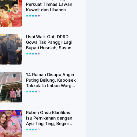
Perkuat Timnas Lawan
Kuwait dan Libanon
Usai Walk Out! DPRD
Gowa Tak Panggil Lagi
Bupati Husniah, Susun
Rekomendasi Hak
Angket
14 Rumah Disapu Angin
Puting Beliung, Kapolsek
Takkalalla Imbau Warga
Waspada Cuaca
Ekstrem
Ruben Onsu Klarifikasi
Isu Pernikahan dengan
Ayu Ting Ting, Begini
Faktanya