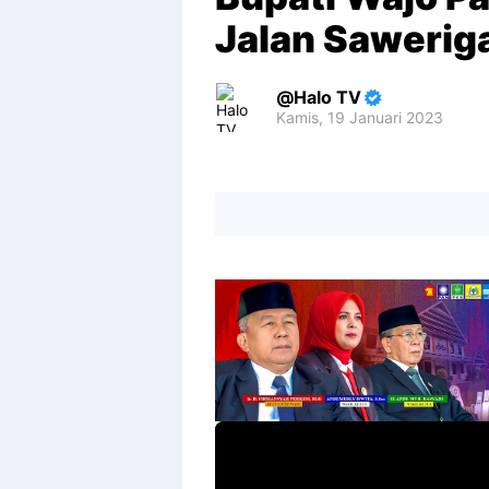
Jalan Sawerig
Halo TV
Kamis, 19 Januari 2023
Premium
By
Raushan
Design
With
Shroff
Templates