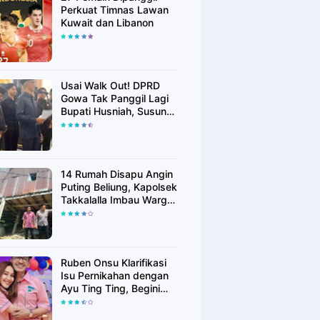
Perkuat Timnas Lawan
Kuwait dan Libanon
Usai Walk Out! DPRD
Gowa Tak Panggil Lagi
Bupati Husniah, Susun
Rekomendasi Hak
Angket
14 Rumah Disapu Angin
Puting Beliung, Kapolsek
Takkalalla Imbau Warga
Waspada Cuaca
Ekstrem
Ruben Onsu Klarifikasi
Isu Pernikahan dengan
Ayu Ting Ting, Begini
Faktanya