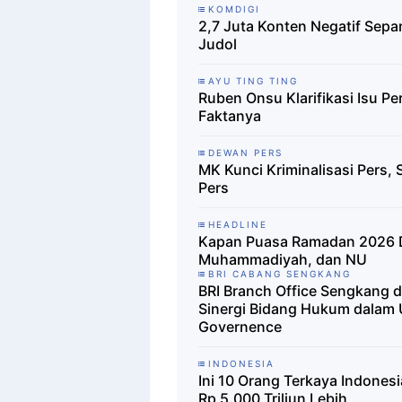
KOMDIGI
2,7 Juta Konten Negatif Sepa
Judol
AYU TING TING
Ruben Onsu Klarifikasi Isu P
Faktanya
DEWAN PERS
MK Kunci Kriminalisasi Pers,
Pers
HEADLINE
Kapan Puasa Ramadan 2026 Di
Muhammadiyah, dan NU
BRI CABANG SENGKANG
BRI Branch Office Sengkang d
Sinergi Bidang Hukum dalam
Governence
INDONESIA
Ini 10 Orang Terkaya Indones
Rp 5.000 Triliun Lebih