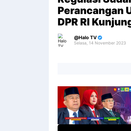
Perancangan U
DPR RI Kunjungi
Halo TV
Selasa, 14 November 2023
Premium
By
Raushan
Design
With
Shroff
Templates