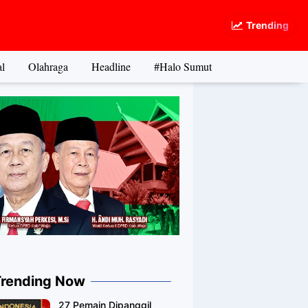
Trending
l
Olahraga
Headline
#Halo Sumut
Trending Now
27 Pemain Dipanggil