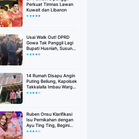
Perkuat Timnas Lawan
Kuwait dan Libanon
Usai Walk Out! DPRD
Gowa Tak Panggil Lagi
Bupati Husniah, Susun
Rekomendasi Hak
Angket
14 Rumah Disapu Angin
Puting Beliung, Kapolsek
Takkalalla Imbau Warga
Waspada Cuaca
Ekstrem
Ruben Onsu Klarifikasi
Isu Pernikahan dengan
Ayu Ting Ting, Begini
Faktanya