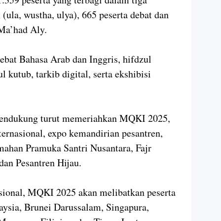
 (ula, wustha, ulya), 665 peserta debat dan
i Ma’had Aly.
bat Bahasa Arab dan Inggris, hifdzul
l kutub, tarkib digital, serta ekshibisi
n pendukung turut memeriahkan MQKI 2025,
ternasional, expo kemandirian pesantren,
ahan Pramuka Santri Nusantara, Fajr
 dan Pesantren Hijau.
asional, MQKI 2025 akan melibatkan peserta
laysia, Brunei Darussalam, Singapura,