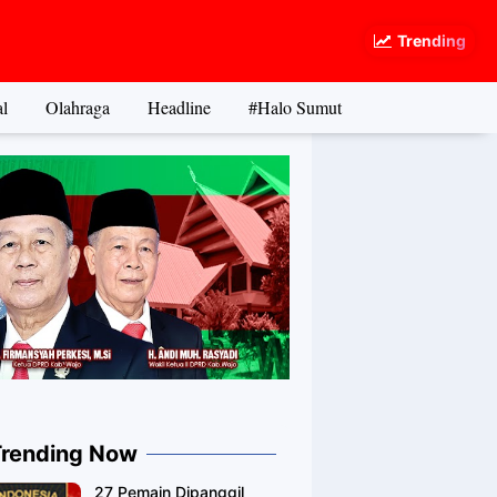
Trending
l
Olahraga
Headline
#Halo Sumut
Trending Now
27 Pemain Dipanggil