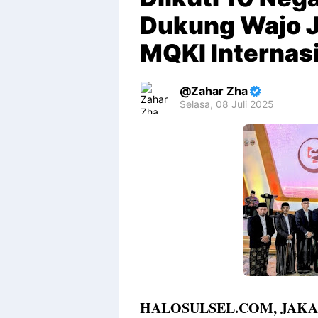
Dukung Wajo 
MQKI Internas
Zahar Zha
Selasa, 08 Juli 2025
Premium
By
Raushan
Design
With
Shroff
Templates
HALOSULSEL.COM, JAKA