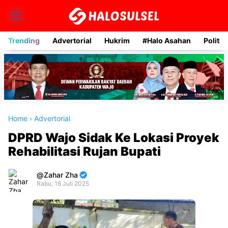
Trending
Advertorial
Hukrim
#Halo Asahan
Politik
Home
›
Advertorial
DPRD Wajo Sidak Ke Lokasi Proyek
Rehabilitasi Rujan Bupati
Zahar Zha
Rabu, 16 Juli 2025
Premium
By
Raushan