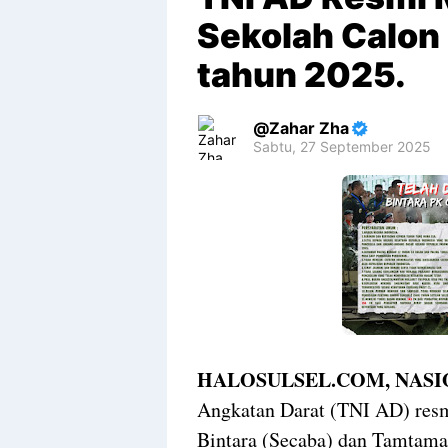
Sekolah Calon
tahun 2025.
Zahar Zha
Sabtu, 27 September 2025
Premium
By
Raushan
Design
With
Shroff
Templates
HALOSULSEL.COM, NASI
Angkatan Darat (TNI AD) res
Bintara (Secaba) dan Tamtama