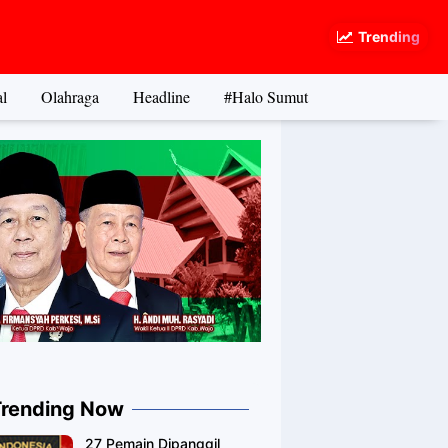
Trending
l
Olahraga
Headline
#Halo Sumut
Trending Now
27 Pemain Dipanggil