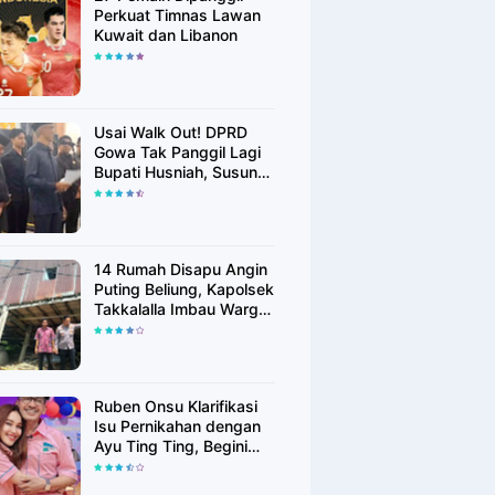
Perkuat Timnas Lawan
Kuwait dan Libanon
Usai Walk Out! DPRD
Gowa Tak Panggil Lagi
Bupati Husniah, Susun
Rekomendasi Hak
Angket
14 Rumah Disapu Angin
Puting Beliung, Kapolsek
Takkalalla Imbau Warga
Waspada Cuaca
Ekstrem
Ruben Onsu Klarifikasi
Isu Pernikahan dengan
Ayu Ting Ting, Begini
Faktanya