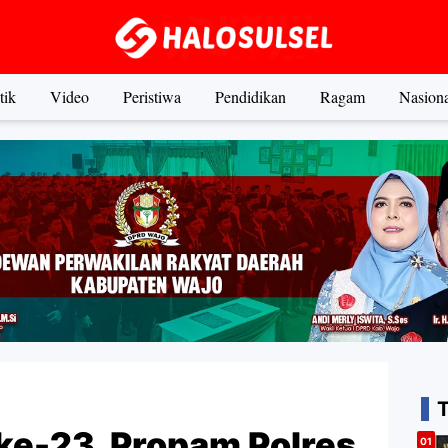
tik
Video
Peristiwa
Pendidikan
Ragam
Nasiona
ke-23, Propam Polres