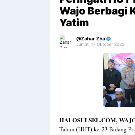
Wajo Berbagi 
Yatim
Zahar Zha
Jumat, 17 Oktober 2025
Premium
By
Raushan
Design
With
Shroff
Templates
HALOSULSEL.COM, WAJO
Tahun (HUT) ke-23 Bidang Pro