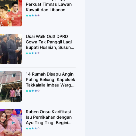
Perkuat Timnas Lawan
Kuwait dan Libanon
Usai Walk Out! DPRD
Gowa Tak Panggil Lagi
Bupati Husniah, Susun
Rekomendasi Hak
Angket
14 Rumah Disapu Angin
Puting Beliung, Kapolsek
Takkalalla Imbau Warga
Waspada Cuaca
Ekstrem
Ruben Onsu Klarifikasi
Isu Pernikahan dengan
Ayu Ting Ting, Begini
Faktanya