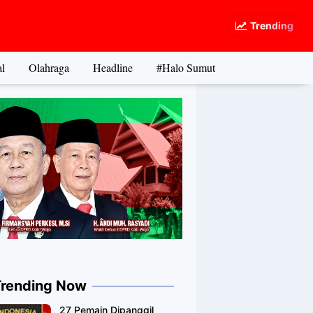
Trending
l
Olahraga
Headline
#Halo Sumut
Trending Now
27 Pemain Dipanggil