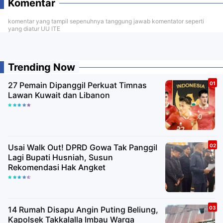
Komentar
komentar yang tampil sepenuhnya tanggung jawab komentator seperti
yang diatur UU ITE
Trending Now
27 Pemain Dipanggil Perkuat Timnas
Lawan Kuwait dan Libanon
Usai Walk Out! DPRD Gowa Tak Panggil
Lagi Bupati Husniah, Susun
Rekomendasi Hak Angket
14 Rumah Disapu Angin Puting Beliung,
Kapolsek Takkalalla Imbau Warga