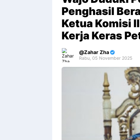
Penghasil Bera
Ketua Komisi I
Kerja Keras Pe
Zahar Zha
Rabu, 05 November 2025
Premium
By
Raushan
Design
With
Shroff
Templates