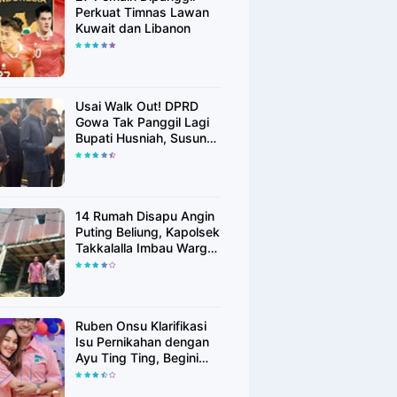
Perkuat Timnas Lawan
Kuwait dan Libanon
Usai Walk Out! DPRD
Gowa Tak Panggil Lagi
Bupati Husniah, Susun
Rekomendasi Hak
Angket
14 Rumah Disapu Angin
Puting Beliung, Kapolsek
Takkalalla Imbau Warga
Waspada Cuaca
Ekstrem
Ruben Onsu Klarifikasi
Isu Pernikahan dengan
Ayu Ting Ting, Begini
Faktanya