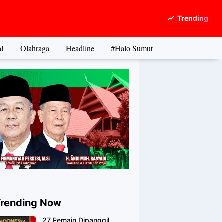
Trending
l
Olahraga
Headline
#Halo Sumut
Trending Now
27 Pemain Dipanggil