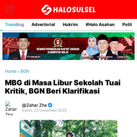
Trending
Advertorial
Hukrim
#Halo Asahan
Politik
Home
›
BGN
MBG di Masa Libur Sekolah Tuai
Kritik, BGN Beri Klarifikasi
Zahar Zha
Kamis, 25 Desember 2025
Premium
By
Raushan