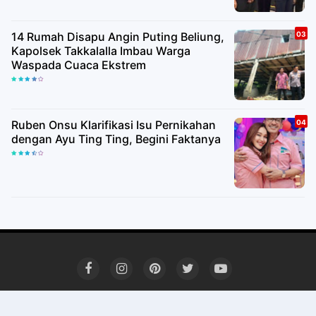
14 Rumah Disapu Angin Puting Beliung,
Kapolsek Takkalalla Imbau Warga
Waspada Cuaca Ekstrem
Ruben Onsu Klarifikasi Isu Pernikahan
dengan Ayu Ting Ting, Begini Faktanya
Redaksi
Kode Etik Jurnalis
SOP Perlindungan Wartawan
Pedoman Media Siber
Kontak kami