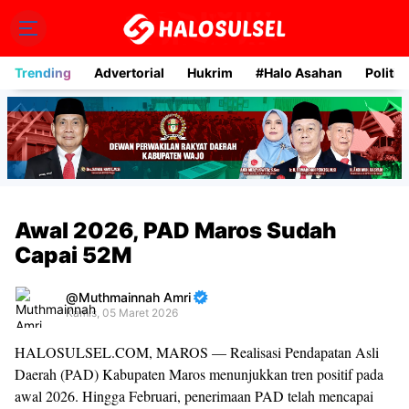
Trending
Advertorial
Hukrim
#Halo Asahan
Politik
Awal 2026, PAD Maros Sudah
Capai 52M
Muthmainnah Amri
Kamis, 05 Maret 2026
Premium
HALOSULSEL.COM, MAROS — Realisasi Pendapatan Asli
By
Daerah (PAD) Kabupaten Maros menunjukkan tren positif pada
Raushan
awal 2026. Hingga Februari, penerimaan PAD telah mencapai
Design