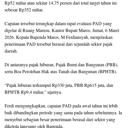
Rp52 miliar atau sekitar 14,75 persen dari total target tahun ini
With
sebesar Rp352 miliar.
Shroff
Templates
Capaian tersebut terungkap dalam rapat evaluasi PAD yang
digelar di Ruang Marusu, Kantor Bupati Maros, Jumat, 6 Maret
2026. Kepala Bapenda Maros, M Ferdiansyah, menjelaskan
penerimaan PAD tersebut berasal dari sejumlah sektor pajak
daerah.
Di antaranya pajak hiburan, Pajak Bumi dan Bangunan (PBB),
serta Bea Perolehan Hak atas Tanah dan Bangunan (BPHTB).
“Pajak hiburan terkumpul Rp330 juta, PBB Rp615 juta, dan
BPHTB Rp9,4 miliar,” ujarnya.
Ferdi mengungkapkan, capaian PAD pada awal tahun ini lebih
baik dibandingkan periode yang sama pada tahun sebelumnya. Ia
menyebut sebagian besar penerimaan berasal dari sektor yang
dikelola langsung oleh Bapenda.