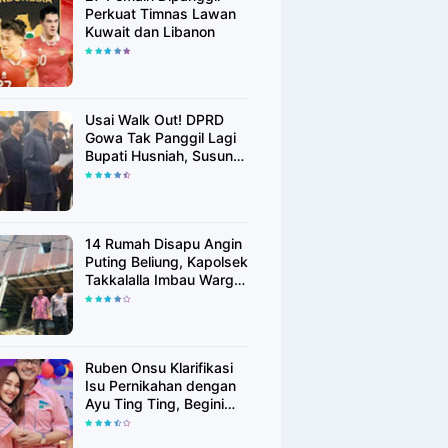
Perkuat Timnas Lawan
Kuwait dan Libanon
Usai Walk Out! DPRD
Gowa Tak Panggil Lagi
Bupati Husniah, Susun
Rekomendasi Hak
Angket
14 Rumah Disapu Angin
Puting Beliung, Kapolsek
Takkalalla Imbau Warga
Waspada Cuaca
Ekstrem
Ruben Onsu Klarifikasi
Isu Pernikahan dengan
Ayu Ting Ting, Begini
Faktanya