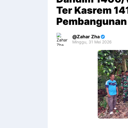
Ter Kasrem 141
Pembangunan 
Zahar Zha
Minggu, 31 Mei 2026
Premium
By
Raushan
Design
With
Shroff
Templates