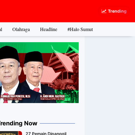
Trending
l
Olahraga
Headline
#Halo Sumut
Trending Now
27 Pemain Dipanggil