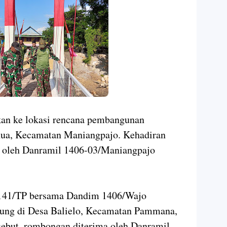
kan ke lokasi rencana pembangunan
nua, Kecamatan Maniangpajo. Kehadiran
 oleh Danramil 1406-03/Maniangpajo
m 141/TP bersama Dandim 1406/Wajo
tung di Desa Balielo, Kecamatan Pammana,
sebut, rombongan diterima oleh Danramil