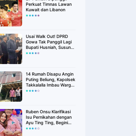
Perkuat Timnas Lawan
Kuwait dan Libanon
Usai Walk Out! DPRD
Gowa Tak Panggil Lagi
Bupati Husniah, Susun
Rekomendasi Hak
Angket
14 Rumah Disapu Angin
Puting Beliung, Kapolsek
Takkalalla Imbau Warga
Waspada Cuaca
Ekstrem
Ruben Onsu Klarifikasi
Isu Pernikahan dengan
Ayu Ting Ting, Begini
Faktanya