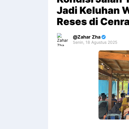
Jadi Keluhan 
Reses di Cenr
Zahar Zha
Senin, 18 Agustus 2025
Premium
By
Raushan
Design
With
Shroff
Templates