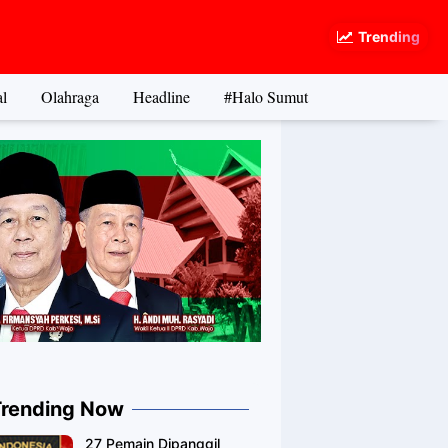
Trending
l
Olahraga
Headline
#Halo Sumut
Trending Now
27 Pemain Dipanggil