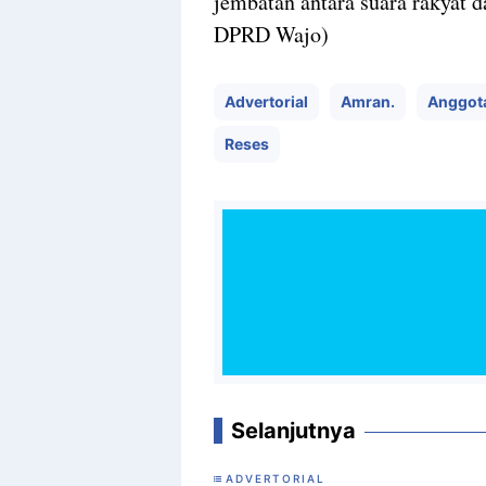
jembatan antara suara rakyat
DPRD Wajo)
Advertorial
Amran.
Anggot
Reses
Selanjutnya
ADVERTORIAL