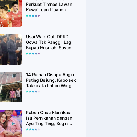
Perkuat Timnas Lawan
Kuwait dan Libanon
Usai Walk Out! DPRD
Gowa Tak Panggil Lagi
Bupati Husniah, Susun
Rekomendasi Hak
Angket
14 Rumah Disapu Angin
Puting Beliung, Kapolsek
Takkalalla Imbau Warga
Waspada Cuaca
Ekstrem
Ruben Onsu Klarifikasi
Isu Pernikahan dengan
Ayu Ting Ting, Begini
Faktanya