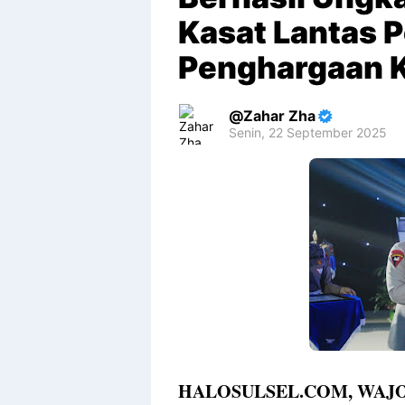
Kasat Lantas P
Penghargaan K
Zahar Zha
Senin, 22 September 2025
Premium
By
Raushan
Design
With
Shroff
Templates
HALOSULSEL.COM, WAJO