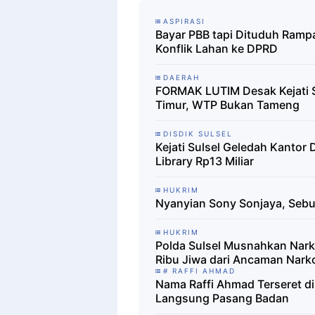
ASPIRASI
Bayar PBB tapi Dituduh Ram
Konflik Lahan ke DPRD
DAERAH
FORMAK LUTIM Desak Kejati S
Timur, WTP Bukan Tameng
DISDIK SULSEL
Kejati Sulsel Geledah Kantor
Library Rp13 Miliar
HUKRIM
Nyanyian Sony Sonjaya, Seb
HUKRIM
Polda Sulsel Musnahkan Narko
Ribu Jiwa dari Ancaman Nark
# RAFFI AHMAD
Nama Raffi Ahmad Terseret d
Langsung Pasang Badan