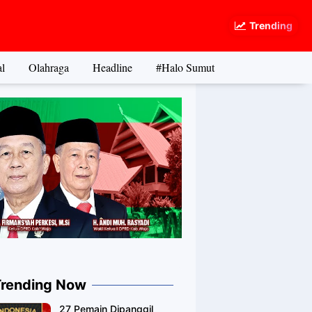
Trending
l
Olahraga
Headline
#Halo Sumut
Trending Now
27 Pemain Dipanggil