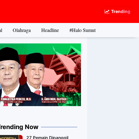
Trending
l
Olahraga
Headline
#Halo Sumut
Trending Now
27 Pemain Dipanggil