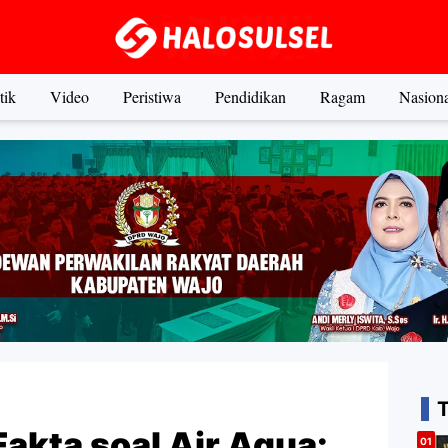
tik
Video
Peristiwa
Pendidikan
Ragam
Nasiona
akta soal Air Aqua: