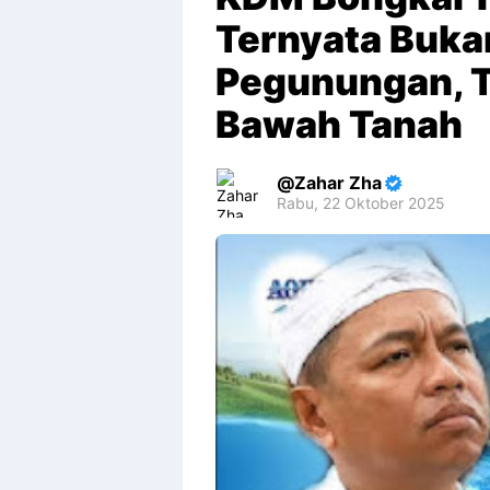
Ternyata Bukan
Pegunungan, T
Bawah Tanah
Zahar Zha
Rabu, 22 Oktober 2025
Premium
By
Raushan
Design
With
Shroff
Templates