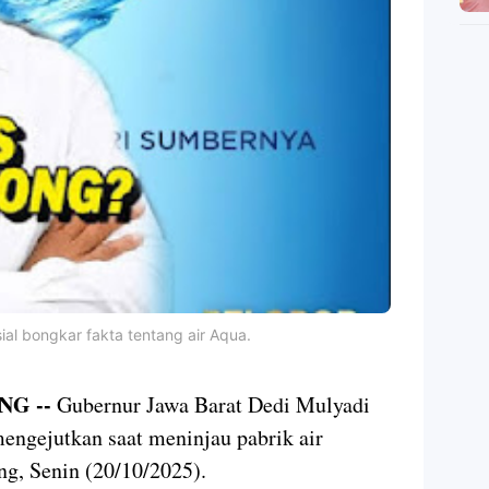
l bongkar fakta tentang air Aqua.
G --
Gubernur Jawa Barat Dedi Mulyadi
ngejutkan saat meninjau pabrik air
g, Senin (20/10/2025).