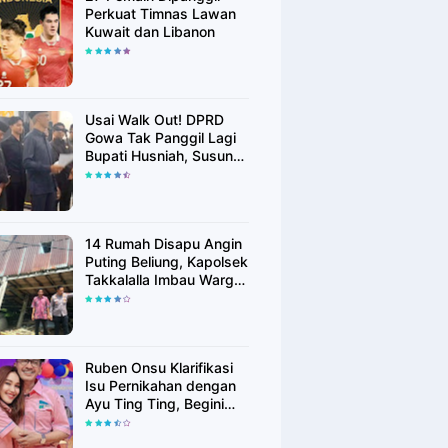
Perkuat Timnas Lawan
Kuwait dan Libanon
Usai Walk Out! DPRD
Gowa Tak Panggil Lagi
Bupati Husniah, Susun
Rekomendasi Hak
Angket
14 Rumah Disapu Angin
Puting Beliung, Kapolsek
Takkalalla Imbau Warga
Waspada Cuaca
Ekstrem
Ruben Onsu Klarifikasi
Isu Pernikahan dengan
Ayu Ting Ting, Begini
Faktanya