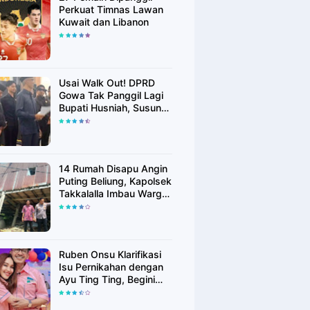
Perkuat Timnas Lawan
Kuwait dan Libanon
Usai Walk Out! DPRD
Gowa Tak Panggil Lagi
Bupati Husniah, Susun
Rekomendasi Hak
Angket
14 Rumah Disapu Angin
Puting Beliung, Kapolsek
Takkalalla Imbau Warga
Waspada Cuaca
Ekstrem
Ruben Onsu Klarifikasi
Isu Pernikahan dengan
Ayu Ting Ting, Begini
Faktanya