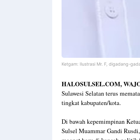
Ketgam: Ilustrasi Mr. F, digadang-gad
HALOSULSEL.COM, WAJO
Sulawesi Selatan terus memata
tingkat kabupaten/kota.
Di bawah kepemimpinan Ketu
Sulsel Muammar Gandi Rusdi, 