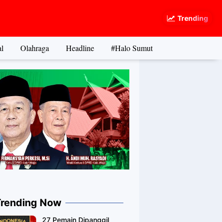
Trending
l
Olahraga
Headline
#Halo Sumut
Trending Now
27 Pemain Dipanggil