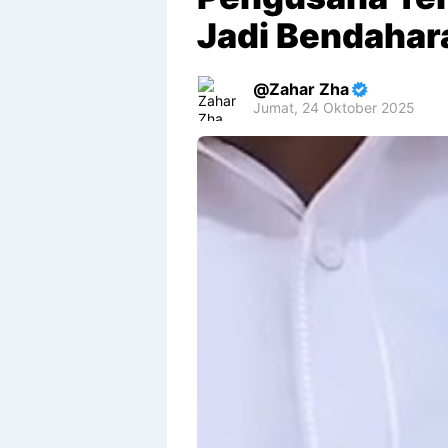
Jadi Bendahar
Zahar Zha
Jumat, 24 Oktober 2025
Premium
By
Raushan
Design
With
Shroff
Templates