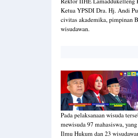
Rektor IIHE Lamaddukelleng P
Ketua YPSDI Dra. Hj. Andi Put
civitas akademika, pimpinan
wisudawan.
Pada pelaksanaan wisuda ters
mewisuda 97 mahasiswa, yang 
Ilmu Hukum dan 23 wisudawan