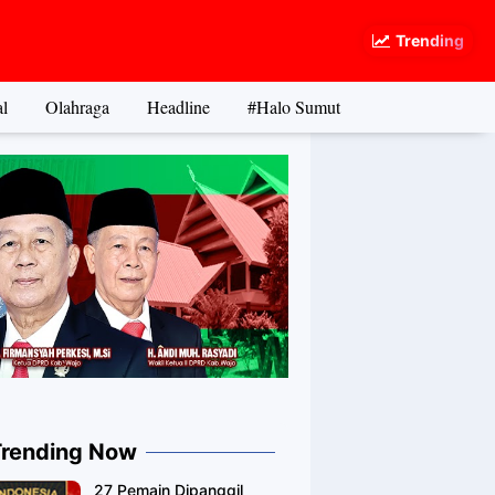
Trending
l
Olahraga
Headline
#Halo Sumut
Trending Now
27 Pemain Dipanggil