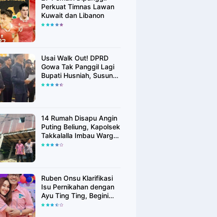
Perkuat Timnas Lawan
Kuwait dan Libanon
Usai Walk Out! DPRD
Gowa Tak Panggil Lagi
Bupati Husniah, Susun
Rekomendasi Hak
Angket
14 Rumah Disapu Angin
Puting Beliung, Kapolsek
Takkalalla Imbau Warga
Waspada Cuaca
Ekstrem
Ruben Onsu Klarifikasi
Isu Pernikahan dengan
Ayu Ting Ting, Begini
Faktanya