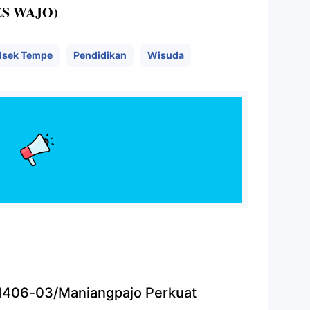
ES WAJO)
lsek Tempe
Pendidikan
Wisuda
 1406-03/Maniangpajo Perkuat