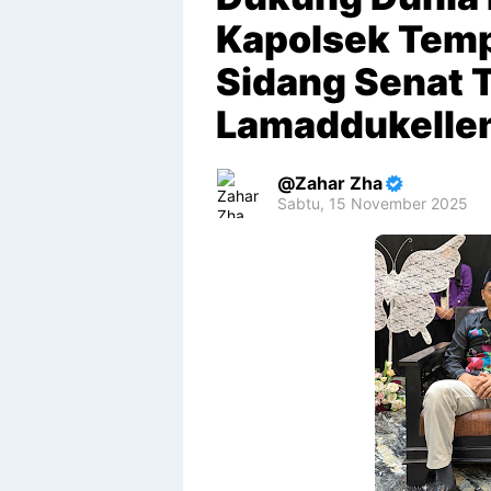
Kapolsek Temp
Sidang Senat 
Lamaddukelle
Zahar Zha
Sabtu, 15 November 2025
Premium
By
Raushan
Design
With
Shroff
Templates