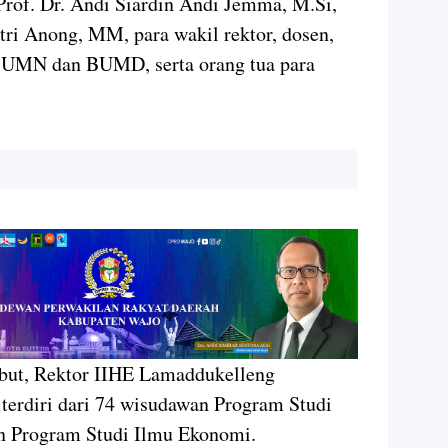
rof. Dr. Andi Siardin Andi Jemma, M.Si,
ri Anong, MM, para wakil rektor, dosen,
 BUMN dan BUMD, serta orang tua para
ebut, Rektor IIHE Lamaddukelleng
terdiri dari 74 wisudawan Program Studi
 Program Studi Ilmu Ekonomi.