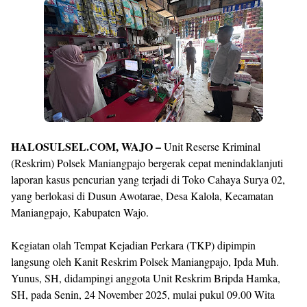
Premium
By
Raushan
Design
With
Shroff
Templates
HALOSULSEL.COM, WAJO –
Unit Reserse Kriminal
(Reskrim) Polsek Maniangpajo bergerak cepat menindaklanjuti
laporan kasus pencurian yang terjadi di Toko Cahaya Surya 02,
yang berlokasi di Dusun Awotarae, Desa Kalola, Kecamatan
Maniangpajo, Kabupaten Wajo.
Kegiatan olah Tempat Kejadian Perkara (TKP) dipimpin
langsung oleh Kanit Reskrim Polsek Maniangpajo, Ipda Muh.
Yunus, SH, didampingi anggota Unit Reskrim Bripda Hamka,
SH, pada Senin, 24 November 2025, mulai pukul 09.00 Wita