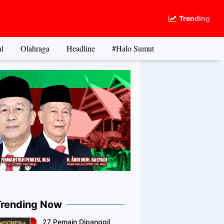
Trending
l
Olahraga
Headline
#Halo Sumut
Trending Now
27 Pemain Dipanggil