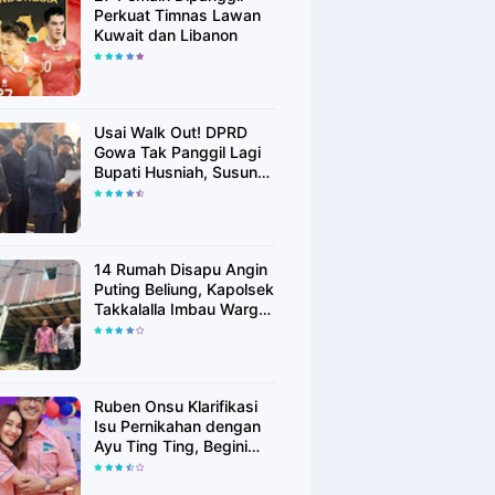
Perkuat Timnas Lawan
Kuwait dan Libanon
Usai Walk Out! DPRD
Gowa Tak Panggil Lagi
Bupati Husniah, Susun
Rekomendasi Hak
Angket
14 Rumah Disapu Angin
Puting Beliung, Kapolsek
Takkalalla Imbau Warga
Waspada Cuaca
Ekstrem
Ruben Onsu Klarifikasi
Isu Pernikahan dengan
Ayu Ting Ting, Begini
Faktanya