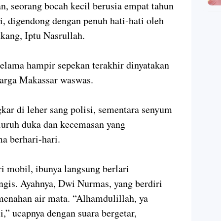
an, seorang bocah kecil berusia empat tahun
i, digendong dengan penuh hati-hati oleh
kang, Iptu Nasrullah.
selama hampir sepekan terakhir dinyatakan
warga Makassar waswas.
ar di leher sang polisi, sementara senyum
luruh duka dan kecemasan yang
a berhari-hari.
ri mobil, ibunya langsung berlari
gis. Ayahnya, Dwi Nurmas, yang berdiri
menahan air mata. “Alhamdulillah, ya
si,” ucapnya dengan suara bergetar,