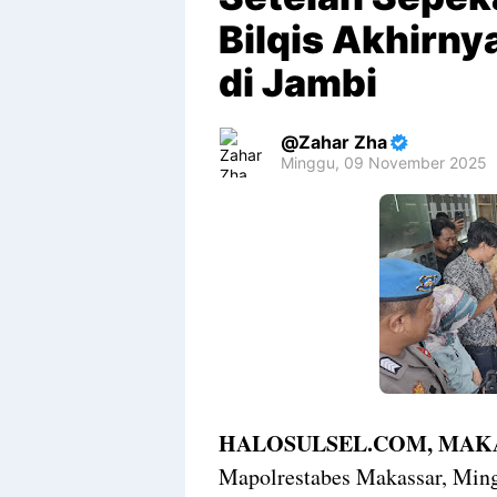
Bilqis Akhirn
di Jambi
Zahar Zha
Minggu, 09 November 2025
Premium
By
Raushan
Design
With
Shroff
Templates
HALOSULSEL.COM, MAKA
Mapolrestabes Makassar, Ming