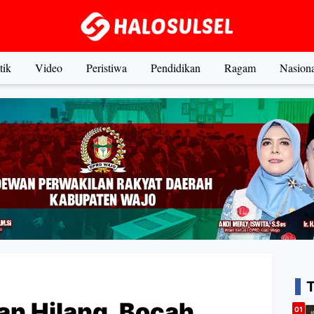
tik
Video
Peristiwa
Pendidikan
Ragam
Nasiona
an Hilang, Bocah