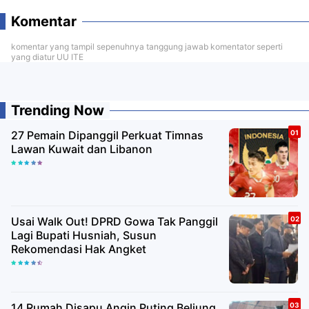
Komentar
komentar yang tampil sepenuhnya tanggung jawab komentator seperti
yang diatur UU ITE
Trending Now
27 Pemain Dipanggil Perkuat Timnas
Lawan Kuwait dan Libanon
Usai Walk Out! DPRD Gowa Tak Panggil
Lagi Bupati Husniah, Susun
Rekomendasi Hak Angket
14 Rumah Disapu Angin Puting Beliung,