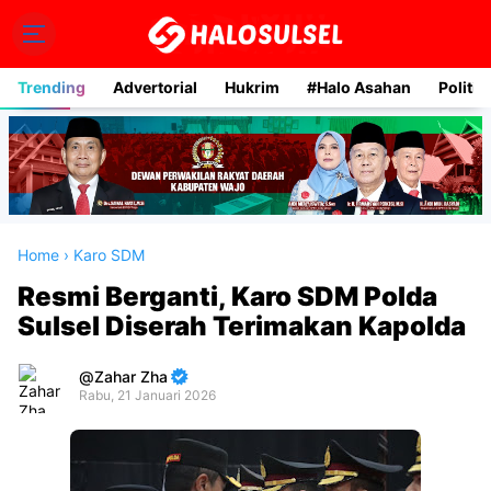
Trending
Advertorial
Hukrim
#Halo Asahan
Politik
Home
›
Karo SDM
Resmi Berganti, Karo SDM Polda
Sulsel Diserah Terimakan Kapolda
Zahar Zha
Rabu, 21 Januari 2026
Premium
By
Raushan