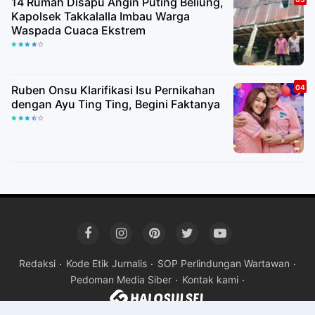
14 Rumah Disapu Angin Puting Beliung,
Kapolsek Takkalalla Imbau Warga
Waspada Cuaca Ekstrem
Ruben Onsu Klarifikasi Isu Pernikahan
dengan Ayu Ting Ting, Begini Faktanya
Redaksi
Kode Etik Jurnalis
SOP Perlindungan Wartawan
Pedoman Media Siber
Kontak kami