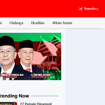
Trending
l
Olahraga
Headline
#Halo Sumut
Trending Now
27 Pemain Dipanggil