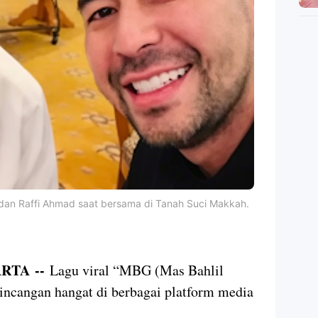
a dan Raffi Ahmad saat bersama
di Tanah Suci Makkah.
RTA --
Lagu viral
“MBG (Mas Bahlil
ncangan hangat di berbagai platform media