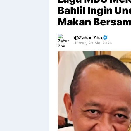
Bahlil Ingin U
Makan Bersa
Zahar Zha
Jumat, 29 Mei 2026
Premium
By
Raushan
Design
With
Shroff
Templates