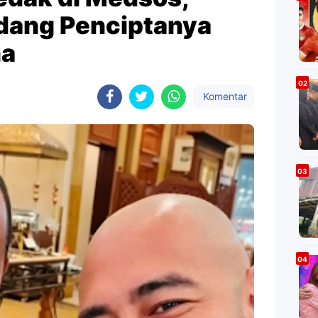
ndang Penciptanya
ma
Komentar