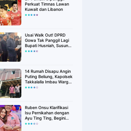
Perkuat Timnas Lawan
Kuwait dan Libanon
Usai Walk Out! DPRD
Gowa Tak Panggil Lagi
Bupati Husniah, Susun
Rekomendasi Hak
Angket
14 Rumah Disapu Angin
Puting Beliung, Kapolsek
Takkalalla Imbau Warga
Waspada Cuaca
Ekstrem
Ruben Onsu Klarifikasi
Isu Pernikahan dengan
Ayu Ting Ting, Begini
Faktanya