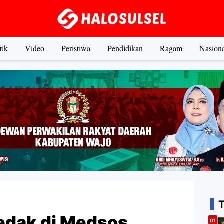
tik
Video
Peristiwa
Pendidikan
Ragam
Nasiona
dak di Medsos,