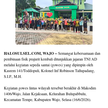
By
Raushan
Design
With
Shroff
Templates
HALOSULSEL.COM, WAJO --
Semangat kebersamaan dan
pembinaan fisik prajurit kembali ditunjukkan jajaran TNI AD
melalui kegiatan sepeda santai (gowes) yang dipimpin oleh
Kasrem 141/Toddopuli, Kolonel Inf Robinson Tallupadang,
S.I.P., M.H.
Kegiatan gowes lintas wilayah tersebut berakhir di Makodim
1406/Wajo, Jalan Kejaksaan, Kelurahan Bulupabbulu,
Kecamatan Tempe, Kabupaten Wajo, Selasa (16/6/2026).