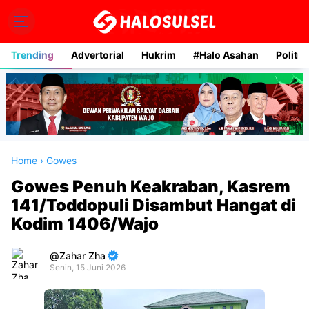
Trending
Advertorial
Hukrim
#Halo Asahan
Politik
Home
›
Gowes
Gowes Penuh Keakraban, Kasrem
141/Toddopuli Disambut Hangat di
Kodim 1406/Wajo
Zahar Zha
Senin, 15 Juni 2026
Premium