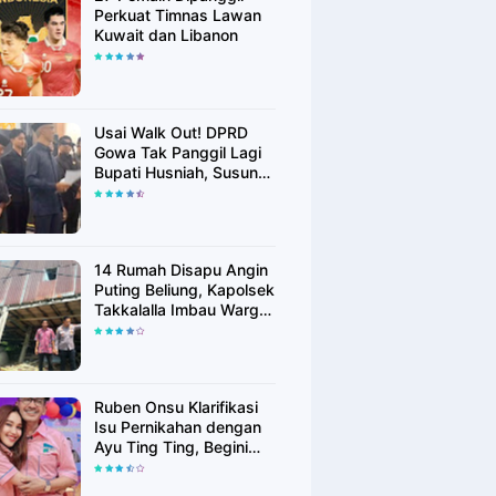
Perkuat Timnas Lawan
Kuwait dan Libanon
Usai Walk Out! DPRD
Gowa Tak Panggil Lagi
Bupati Husniah, Susun
Rekomendasi Hak
Angket
14 Rumah Disapu Angin
Puting Beliung, Kapolsek
Takkalalla Imbau Warga
Waspada Cuaca
Ekstrem
Ruben Onsu Klarifikasi
Isu Pernikahan dengan
Ayu Ting Ting, Begini
Faktanya