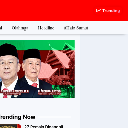
Trending
l
Olahraga
Headline
#Halo Sumut
Trending Now
27 Pemain Dipanggil