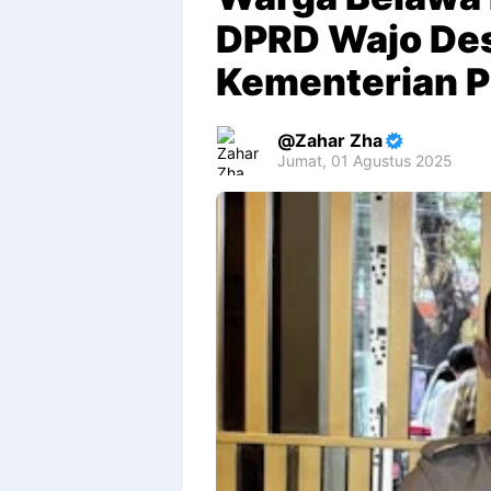
DPRD Wajo De
Kementerian P
Zahar Zha
Jumat, 01 Agustus 2025
Premium
By
Raushan
Design
With
Shroff
Templates