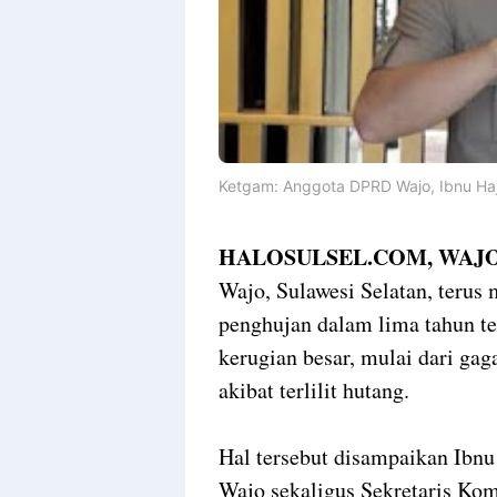
Ketgam: Anggota DPRD Wajo, Ibnu Haj
HALOSULSEL.COM, WAJO
Wajo, Sulawesi Selatan, terus
penghujan dalam lima tahun t
kerugian besar, mulai dari ga
akibat terlilit hutang.
Hal tersebut disampaikan Ibn
Wajo sekaligus Sekretaris Kom