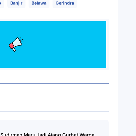
o
Banjir
Belawa
Gerindra
 Sudirman Meru Jadi Ajang Curhat Warga