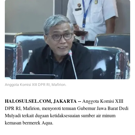
Premium
By
Raushan
Design
With
Shroff
Templates
Anggota Komisi XIII DPR RI, Mafirion.
HALOSULSEL.COM, JAKARTA --
Anggota Komisi XIII
DPR RI, Mafirion, menyoroti temuan Gubernur Jawa Barat Dedi
Mulyadi terkait dugaan ketidaksesuaian sumber air minum
kemasan bermerek Aqua.