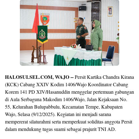
Premium
By
Raushan
Design
With
Shroff
Templates
HALOSULSEL.COM, WAJO --
Persit Kartika Chandra Kirana
(KCK) Cabang XXIV Kodim 1406/Wajo Koordinator Cabang
Korem 141 PD XIV/Hasanuddin menggelar pertemuan gabungan
di Aula Serbaguna Makodim 1406/Wajo, Jalan Kejaksaan No.
55, Kelurahan Bulupabbulu, Kecamatan Tempe, Kabupaten
Wajo, Selasa (9/12/2025). Kegiatan ini menjadi sarana
mempererat silaturahmi serta memperkuat soliditas anggota Persit
dalam mendukung tugas suami sebagai prajurit TNI AD.