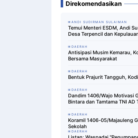
Direkomendasikan
ANDI SUDIRMAN SULAIMAN
Temui Menteri ESDM, Andi Su
Desa Terpencil dan Kepulauan
DAERAH
Antisipasi Musim Kemarau, K
Bersama Masyarakat
DAERAH
Bentuk Prajurit Tangguh, Ko
DAERAH
Dandim 1406/Wajo Motivasi G
Bintara dan Tamtama TNI AD 
DAERAH
Koramil 1406-05/Majauleng G
Sekolah
DAERAH
Listan: Waspadai "Penumpang