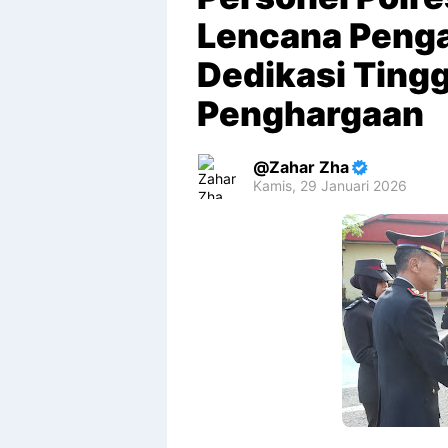
Lencana Penga
Dedikasi Tingg
Penghargaan
Zahar Zha
Kamis, 29 Januari 2026
Premium
By
Raushan
Design
With
Shroff
Templates