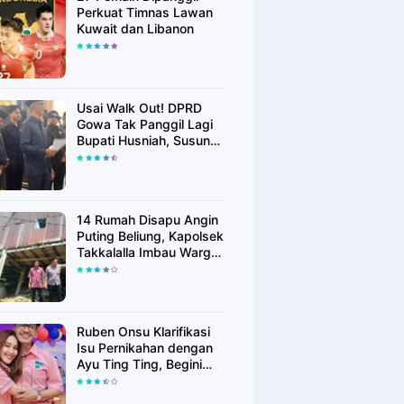
Perkuat Timnas Lawan
Kuwait dan Libanon
Usai Walk Out! DPRD
Gowa Tak Panggil Lagi
Bupati Husniah, Susun
Rekomendasi Hak
Angket
14 Rumah Disapu Angin
Puting Beliung, Kapolsek
Takkalalla Imbau Warga
Waspada Cuaca
Ekstrem
Ruben Onsu Klarifikasi
Isu Pernikahan dengan
Ayu Ting Ting, Begini
Faktanya