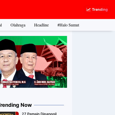
Trending
l
Olahraga
Headline
#Halo Sumut
Trending Now
27 Pemain Dipanggil